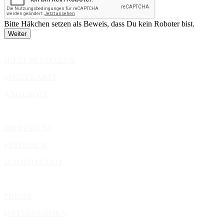
Bitte Häkchen setzen als Beweis, dass Du kein Roboter bist.
DOMINO'S PIZZA
JETZT BESTELLEN
SPEISEKARTE
ANGEBOTE
KONTAKT
IMPRESSUM
FEEDBACK
DOMINO'S FAQ
ÜBER DOMINO'S
PRESSE
UNTERNEHMEN